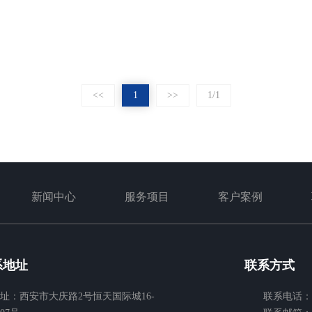
推广离不开软文的撰写，如何利用软文在推广品牌产品的同时又抓住用户的
享以下几点软文推广技巧。1、明确目标在做软文推广，关注软文推广有哪
<<
1
>>
1/1
新闻中心
服务项目
客户案例
系地址
联系方式
址：西安市大庆路2号恒天国际城16-
联系电话：18