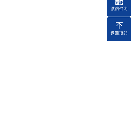
微信咨询
返回顶部
？
07-24
设生态农业企业网站时，需要注意以下
位。网站的目标···
2023
？